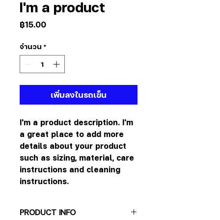
I'm a product
ราคา
฿15.00
จำนวน
*
เพิ่มลงในรถเข็น
I'm a product description. I'm 
a great place to add more 
details about your product 
such as sizing, material, care 
instructions and cleaning 
instructions.
PRODUCT INFO